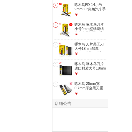
片刀具 09A/100片
啄木鸟FD-14小号
2
9mm30°尖角汽车手
机贴膜美工刀片办公
￥
裁纸小号100片 100
片贴膜刀片
啄木鸟 啄木鸟刀片
3
小号9mm壁纸墙纸
墙布专用美工刀片
￥
10小盒/100片装
啄木鸟 刀片美工刀
4
大号18mm加厚
0.6mm家装吊顶美
￥
缝美工刀片 100片加
厚款
啄木鸟 啄木鸟刀片
5
进口材质大号18mm
全黑刃美工刀片锋利
￥
耐用 10片18MM大
号0.6MM加厚全黑
啄木鸟 25mm宽
6
刃
0.7mm厚全黑刃重
型加厚切割刀片 10
￥
片重型原装全黑刃
（0.7mm）
店铺公告