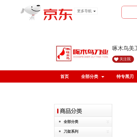
更多导航
服装城
食品
金融
啄木鸟美
关注我
首页
全部分类
特专黑刃
全部分类
刀架系列