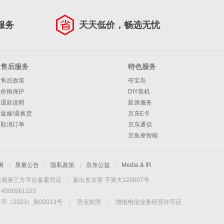
服务
天天低价，畅选无忧
售后服务
特色服务
售后政策
夺宝岛
价格保护
DIY装机
退款说明
延保服务
返修/退换货
京东E卡
取消订单
京东通信
京鱼座智能
测
|
质量公告
|
隐私政策
|
京东公益
|
Media & IR
交易第三方平台备案凭证
|
新出发京零 字第大120007号
06561155
2023）第00013号
|
营业执照
|
增值电信业务经营许可证