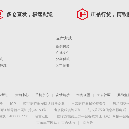
多仓直发，极速配送
正品行货，精致
支付方式
货到付款
在线支付
询
分期付款
标准
公司转账
家帮助
|
营销中心
|
手机京东
|
友情链接
|
销售联盟
|
京东社区
|
风险监
4号
|
ICP
|
药品医疗器械网络服务备案
|
自营医疗器械经营资质
|
药品网络
可证编号新出网证(京)字150号
|
出版物经营许可证
|
违法和不良信息举报电话：40
线：4006067733
经营证照
|
医疗器械第三方平台备案凭证（京）网械平台备字（
京东旗下网站：
京东钱包
|
京东云