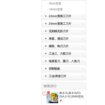
9mm宽度
18mm宽度
22mm宽美工刀片
25mm宽美工刀片
无刻线无折刀片
单面、清洁刀片
梯形、钩刀刀片
工业三、六联刀片
电剪直刀、圆刀、八角刀
切割垫板
工业/异形刀片
销售排行
啄木鸟 啄木鸟FD-
1
09A大号18MM壁纸
美工刀片裁纸刀片高
￥
硬度美缝家装墙纸刀