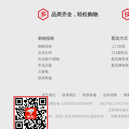
品类齐全，轻松购物
购物指南
配送方式
购物流程
上门自提
会员介绍
211限时达
生活旅行/团购
配送服务查
常见问题
配送费收取
大家电
联系客服
关于我们
|
联系我们
|
联系客服
|
合作招商
|
商
京公网安备 11000002000088号
|
京ICP备1104170
互联网出版许
Copyright © 2004 -
2026
京东JINGDONG 版权所有
|
消费者维权热
手机扫一扫，劲爆优